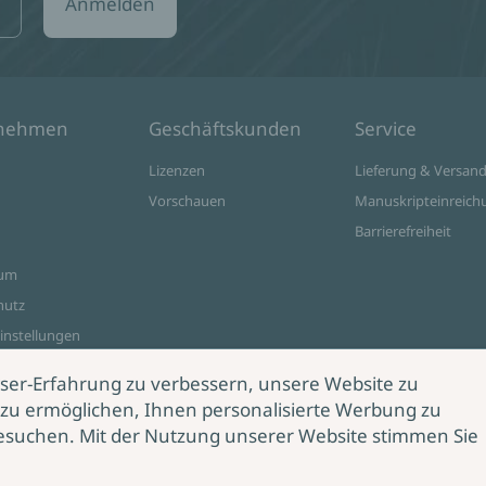
Anmelden
rnehmen
Geschäftskunden
Service
Lizenzen
Lieferung & Versan
Vorschauen
Manuskripteinreich
Barrierefreiheit
sum
hutz
instellungen
ine Shop
ser-Erfahrung zu verbessern, unsere Website zu
zu ermöglichen, Ihnen personalisierte Werbung zu
esuchen. Mit der Nutzung unserer Website stimmen Sie
rag
rrufen