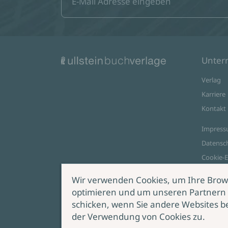
Unte
Verlag
Karriere
Kontakt
Impres
Datensc
Cookie-E
AGB Onl
Wir verwenden Cookies, um Ihre Brow
optimieren und um unseren Partnern 
Zahlungsoptionen
schicken, wenn Sie andere Websites b
Vert
der Verwendung von Cookies zu.
wide