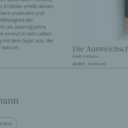
 Erzähler erlebt diesen
hülern evakuiert und
lflosigkeit der
hr als zwanzig Jahre
tet erneut in sein Leben
g mit dem Sujet aus, die
er warum
Die Ausweichsc
Kaleb Erdmann
22,00 €
Hardcover
mann
eratur