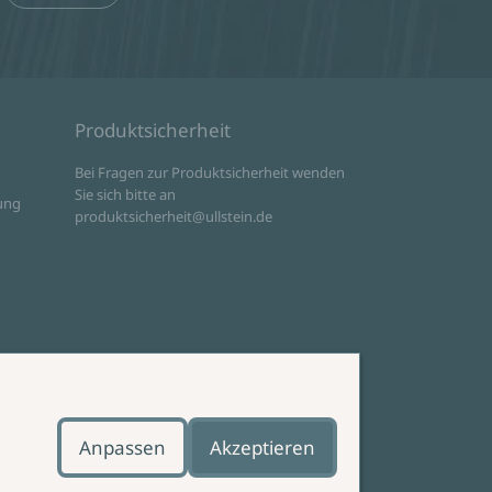
Produktsicherheit
d
Bei Fragen zur Produktsicherheit wenden
Sie sich bitte an
ung
produktsicherheit@ullstein.de
Anpassen
Akzeptieren