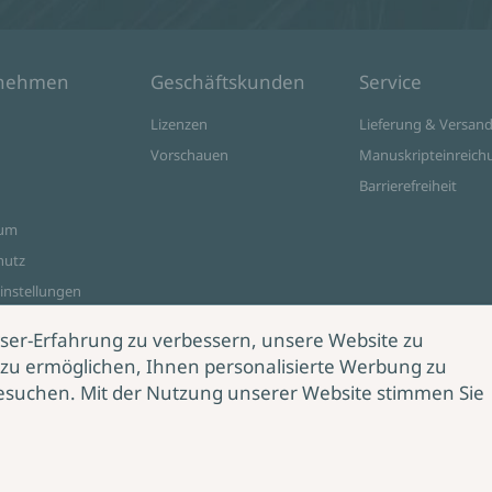
rnehmen
Geschäftskunden
Service
Lizenzen
Lieferung & Versan
Vorschauen
Manuskripteinreich
Barrierefreiheit
sum
hutz
instellungen
ine Shop
ser-Erfahrung zu verbessern, unsere Website zu
zu ermöglichen, Ihnen personalisierte Werbung zu
esuchen. Mit der Nutzung unserer Website stimmen Sie
rag
rrufen