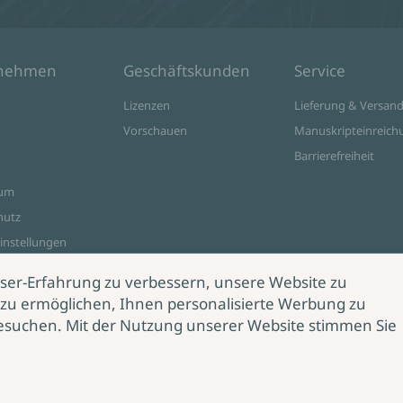
rnehmen
Geschäftskunden
Service
Lizenzen
Lieferung & Versan
Vorschauen
Manuskripteinreich
Barrierefreiheit
sum
hutz
instellungen
ine Shop
ser-Erfahrung zu verbessern, unsere Website zu
zu ermöglichen, Ihnen personalisierte Werbung zu
esuchen. Mit der Nutzung unserer Website stimmen Sie
rag
rrufen