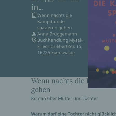
in
Wenn nachts die
Eberswalde
Kampfhunde
spazieren gehen
Anna Brüggemann
Buchhandlung Mysak,
Friedrich-Ebert-Str. 15,
16225 Eberswalde
Wenn nachts die Kampfhu
gehen
Roman über Mütter und Töchter
Warum darf eine Tochter nicht glücklich