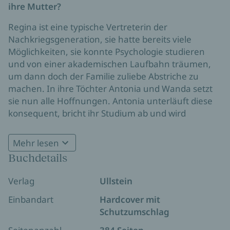
ihre Mutter?
Regina ist eine typische Vertreterin der
Nachkriegsgeneration, sie hatte bereits viele
Möglichkeiten, sie konnte Psychologie studieren
und von einer akademischen Laufbahn träumen,
um dann doch der Familie zuliebe Abstriche zu
machen. In ihre Töchter Antonia und Wanda setzt
sie nun alle Hoffnungen. Antonia unterläuft diese
konsequent, bricht ihr Studium ab und wird
alleinerziehende Mutter. Wanda erfüllt alle in sie
gesetzten Wünsche und manövriert sich in eine
Mehr lesen
Essstörung, die von allen ignoriert wird. Ein Leben
Buchdetails
lang schwanken die Schwestern zwischen
gegenseitiger Konkurrenz, Autonomie und dem
Verlag
Ullstein
Wunsch, noch über deren Tod hinaus von der
Mutter anerkannt zu werden.
Einbandart
Hardcover mit
Schutzumschlag