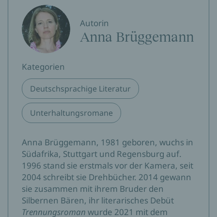
emotion
Nadine Kaminski, 05.11.2024
Autorin
Anna Brüggemann
»Oft meint man, eine Lebensernüchterung zu spüren.
Auch ihre Mutter-Tochter-Geschichtehandelt subtil von
Erwartungen und Enttäuschungen.«
Kategorien
Donna
Deutschsprachige Literatur
»Anna Brüggemann erzählt so feinfühlig, kitschfrei und
Unterhaltungsromane
inspiriert, dass man gar nicht anders kann, als sich
nach der Lektüre Gedanken über die eigene
Beziehungs- und Familiengeschichte zu machen.«
Anna Brüggemann, 1981 geboren, wuchs in
rnz.de
Südafrika, Stuttgart und Regensburg auf.
1996 stand sie erstmals vor der Kamera, seit
2004 schreibt sie Drehbücher. 2014 gewann
sie zusammen mit ihrem Bruder den
Silbernen Bären, ihr literarisches Debüt
Trennungsroman
wurde 2021 mit dem