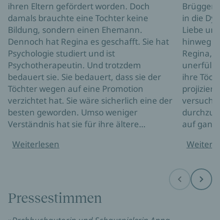
ihren Eltern gefördert worden. Doch
Brüggema
damals brauchte eine Tochter keine
in die Dy
Bildung, sondern einen Ehemann.
Liebe und
Dennoch hat Regina es geschafft. Sie hat
hinweg n
Psychologie studiert und ist
Regina, ei
Psychotherapeutin. Und trotzdem
unerfüll
bedauert sie. Sie bedauert, dass sie der
ihre Töc
Töchter wegen auf eine Promotion
projizier
verzichtet hat. Sie wäre sicherlich eine der
versucht
besten geworden. Umso weniger
durchzuse
Verständnis hat sie für ihre ältere…
auf ganz 
Weiterlesen
Weiterl
Before
Next
Pressestimmen