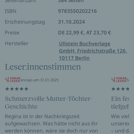
Seitenanzahl
384 Seiten
ISBN
9783550202216
Erscheinungstag
31.10.2024
Preise
DE 22,99 €, AT 23,70 €
Hersteller
Ullstein Buchverlage
GmbH, Friedrichstraße 126,
10117 Berlin
Leser:innenstimmen
annajo am 31.01.2025
ban
Schmerzvolle Mutter-Töchter-
Ein fes
Geschichte
tiefgeh
Regina ist in der Nachkriegszeit
Wie viel 
aufgewachsen. Was hätte nicht aus ihr
unseren E
werden können, wäre sie doch nur von
– und das