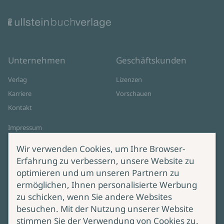
Unternehmen
Geschäftskunden
Verlag
Lizenzen
Karriere
Vorschauen
Kontakt
Impressum
Datenschutz
Wir verwenden Cookies, um Ihre Browser-
Cookie-Einstellungen
Erfahrung zu verbessern, unsere Website zu
AGB Online Shop
optimieren und um unseren Partnern zu
ermöglichen, Ihnen personalisierte Werbung
Service
Produktsicherheit
zu schicken, wenn Sie andere Websites
besuchen. Mit der Nutzung unserer Website
Lieferung & Versand
Bei Fragen zur Produktsicherheit
stimmen Sie der Verwendung von Cookies zu.