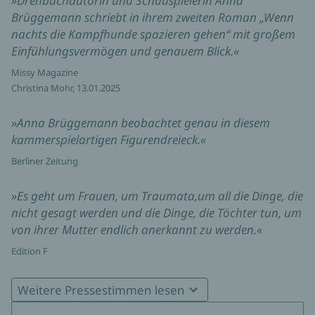
»Drehbuchautorin und Schauspielerin Anna
Brüggemann schriebt in ihrem zweiten Roman „Wenn
nachts die Kampfhunde spazieren gehen“ mit großem
Einfühlungsvermögen und genauem Blick.«
Missy Magazine
Christina Mohr, 13.01.2025
»Anna Brüggemann beobachtet genau in diesem
kammerspielartigen Figurendreieck.«
Berliner Zeitung
»Es geht um Frauen, um Traumata,um all die Dinge, die
nicht gesagt werden und die Dinge, die Töchter tun, um
von ihrer Mutter endlich anerkannt zu werden.«
Edition F
»Eine stille Geschichte, so gut beobachtet, dass sie mich
Weitere Pressestimmen lesen
packt.«