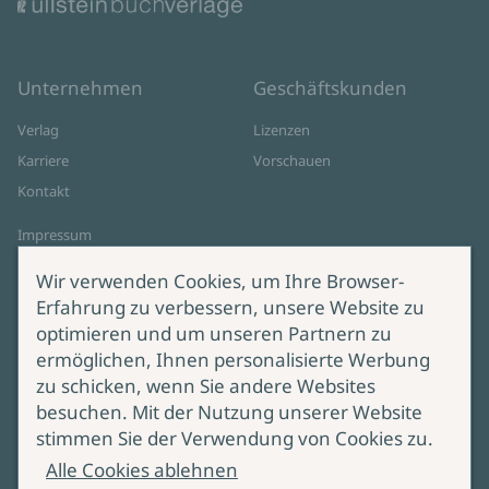
Unternehmen
Geschäftskunden
Verlag
Lizenzen
Karriere
Vorschauen
Kontakt
Impressum
Datenschutz
Wir verwenden Cookies, um Ihre Browser-
Cookie-Einstellungen
Erfahrung zu verbessern, unsere Website zu
AGB Online Shop
optimieren und um unseren Partnern zu
ermöglichen, Ihnen personalisierte Werbung
Service
Produktsicherheit
zu schicken, wenn Sie andere Websites
besuchen. Mit der Nutzung unserer Website
Lieferung & Versand
Bei Fragen zur Produktsicherheit
stimmen Sie der Verwendung von Cookies zu.
wenden Sie sich bitte an
Manuskripteinreichung
Alle Cookies ablehnen
produktsicherheit@ullstein.de
Barrierefreiheit