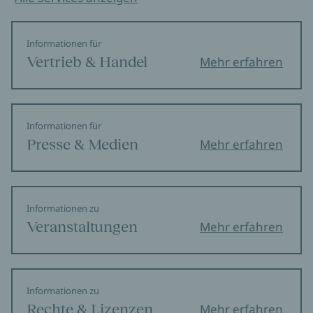
25.09.2026
18:00
Autonomes Frauenzentrum Potsdam e.V.
Informationen für
Zum Event
Vertrieb & Handel
Mehr erfahren
Alexandra Zykunov in Karlsruhe
Informationen für
29.09.2026
19:30
P8
Presse & Medien
Mehr erfahren
Zum Event
Alexandra Zykunov in Stuttgart
Informationen zu
Veranstaltungen
09.10.2026
20:00
Mehr erfahren
Buchhaus Thalia Stuttgart - am Schlossplatz
Zum Event
Informationen zu
Rechte & Lizenzen
Mehr erfahren