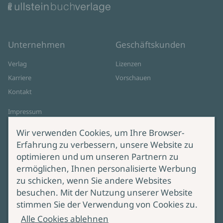
Unternehmen
Geschäftskunden
Verlag
Lizenzen
Karriere
Vorschauen
Kontakt
Impressum
Datenschutz
Wir verwenden Cookies, um Ihre Browser-
Cookie-Einstellungen
Erfahrung zu verbessern, unsere Website zu
AGB Online Shop
optimieren und um unseren Partnern zu
ermöglichen, Ihnen personalisierte Werbung
Service
Produktsicherheit
zu schicken, wenn Sie andere Websites
besuchen. Mit der Nutzung unserer Website
Lieferung & Versand
Bei Fragen zur Produktsicherheit
stimmen Sie der Verwendung von Cookies zu.
wenden Sie sich bitte an
Manuskripteinreichung
Alle Cookies ablehnen
produktsicherheit@ullstein.de