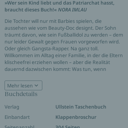
»Wer sein Kind liebt und das Patriarchat hasst,
braucht dieses Buch!«
NORA IMLAU
Die Tochter will nur mit Barbies spielen, die
aussehen wie vom Beauty-Doc designt. Der Sohn
träumt davon, wie sein Fußballidol zu werden – dem
nur leider Gewalt gegen Frauen vorgeworfen wird.
Oder gleich Gangsta-Rapper. Na ganz toll.
Willkommen im Alltag einer Familie, in der die Eltern
klischeefrei erziehen wollen – aber die Realität
dauernd dazwischen kommt: Was tun, wenn
Mädchen schon in der Grundschule lernen, dass ihr
Körper vor allem ein Problem ist? Und Jungs auf
Mehr lesen
dem Schulhof neben TicTacs rechte TikToks
Buchdetails
»Wie kann man bei all der patriarchalen
herumreichen? Wie kommt man dagegen an?
Kackscheiße positiv bleiben? Ich weiß es nicht,
Verlag
Ullstein Taschenbuch
aber Alexandra Zykunov schafft genau das.«
MAREIKE FALLWICKL
Einbandart
Klappenbroschur
Seitenanzahl
304 Seiten