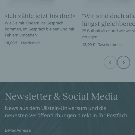
01.12.2026
19:00
Deutschhofkeller, Volkshochschule Heilbronn
»Ich zähle jetzt bis drei!«
"Wir sind doch all
Zum Event
längst gleichberec
Wie Sie mit Kindern ins Gespräch
kommen, im Gespräch bleiben und mit
25 Bullshitsätze und wie wir s
Fehlern umgehen
zerlegen
Alexandra Zykunov in Münster
18,00 €
Hardcover
12,99 €
Taschenbuch
02.12.2026
18:00
Am Mittelhafen 42, B-Side
Zum Event
Before
Next
Alexandra Zykunov in Norden
06.03.2027
19:00
KVHS Aurich-Norden
Newsletter & Social Media
Zum Event
News aus dem Ullstein-Universum und die
neuesten Veröffentlichungen direkt in Ihr Postfach.
E-Mail Adresse