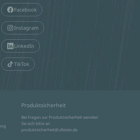
Facebook
Zum Event
splatz
Instagram
Zum Event
LinkedIn
TikTok
Zum Event
Zum Event
Produktsicherheit
d
Bei Fragen zur Produktsicherheit wenden
Zum Event
Sie sich bitte an
ilbronn
ung
produktsicherheit@ullstein.de