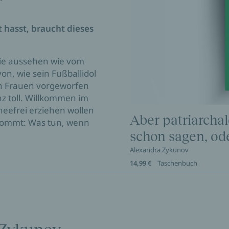
t hasst, braucht dieses
 die aussehen wie vom
n, wie sein Fußballidol
en Frauen vorgeworfen
nz toll. Willkommen im
scheefrei erziehen wollen
Aber patriarcha
 kommt: Was tun, wenn
schon sagen, od
Alexandra Zykunov
14,99 €
Taschenbuch