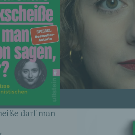
heiße darf man
r