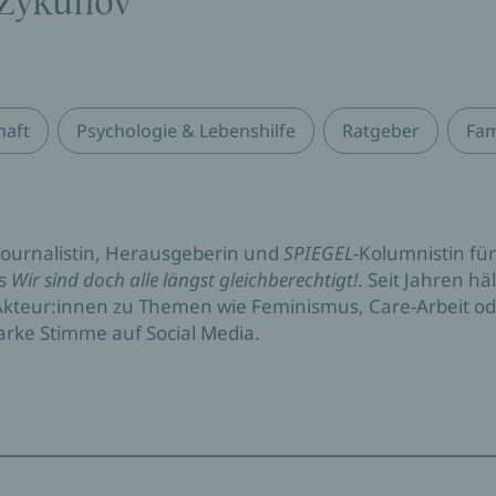
 Zykunov
haft
Psychologie & Lebenshilfe
Ratgeber
Fam
t Journalistin, Herausgeberin und
SPIEGEL
-Kolumnistin für
rs
Wir sind doch alle längst gleichberechtigt!
. Seit Jahren hä
kteur:innen zu Themen wie Feminismus, Care-Arbeit ode
arke Stimme auf Social Media.