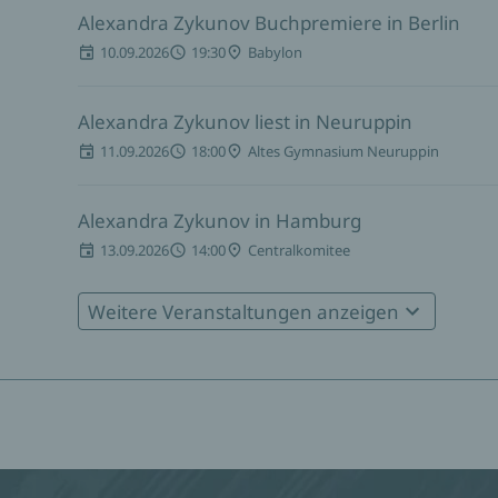
Alexandra Zykunov Buchpremiere in Berlin
10.09.2026
19:30
Babylon
Alexandra Zykunov liest in Neuruppin
11.09.2026
18:00
Altes Gymnasium Neuruppin
Alexandra Zykunov in Hamburg
13.09.2026
14:00
Centralkomitee
Weitere Veranstaltungen anzeigen
Alexandra Zykunov in Leipzig
18.09.2026
Thalia Leipzig - Grimmaische Straße
Alexandra Zykunov in Potsdam
25.09.2026
18:00
Autonomes Frauenzentrum Potsdam e