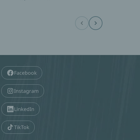
Before
Next
Facebook
Instagram
LinkedIn
TikTok