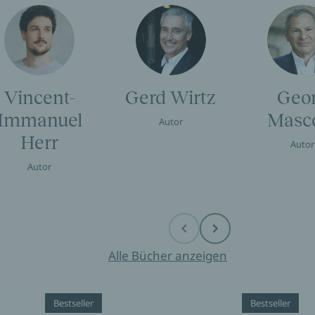
Vincent-
Gerd Wirtz
Geo
Immanuel
Masc
Autor
Herr
Autor
Autor
Before
Next
Alle Bücher anzeigen
Bestseller
Bestseller