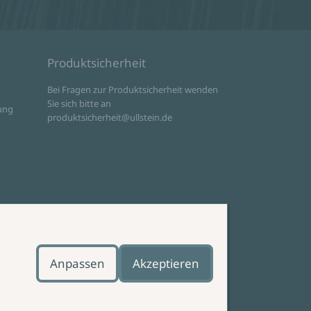
Produktsicherheit
d
Bei Fragen zur Produktsicherheit wenden
Sie sich bitte an
ung
produktsicherheit@ullstein.de
Anpassen
Akzeptieren