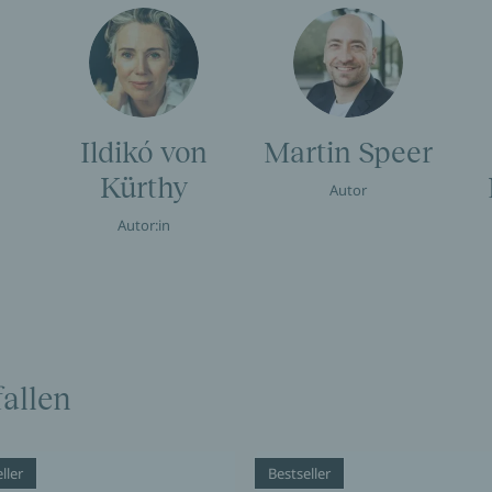
Ildikó von
Martin Speer
Kürthy
Autor
Autor:in
allen
ller
Bestseller