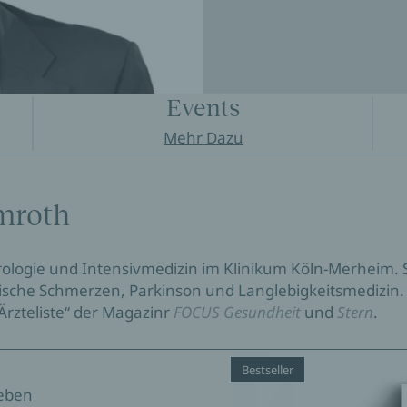
Events
Mehr Dazu
mroth
rologie und Intensivmedizin im Klinikum Köln-Merheim. S
onische Schmerzen, Parkinson und Langlebigkeitsmedizin.
„Ärzteliste“ der Magazinr
FOCUS Gesundheit
und
Stern
.
Bestseller
Leben