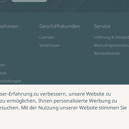
rnehmen
Geschäftskunden
Service
Lizenzen
Lieferung & Versan
Vorschauen
Manuskripteinreich
Barrierefreiheit
sum
hutz
instellungen
ine Shop
ser-Erfahrung zu verbessern, unsere Website zu
zu ermöglichen, Ihnen personalisierte Werbung zu
esuchen. Mit der Nutzung unserer Website stimmen Sie
rag
rrufen