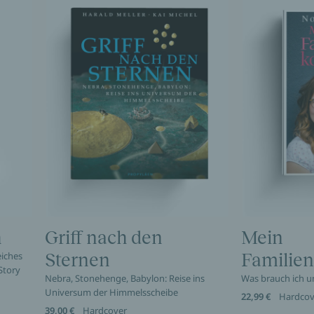
h
Griff nach den
Mein
eiches
Sternen
Familie
Story
Nebra, Stonehenge, Babylon: Reise ins
Was brauch ich u
Universum der Himmelsscheibe
22,99 €
Hardcov
39,00 €
Hardcover