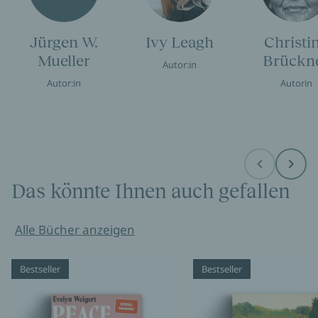
Jürgen W.
Ivy Leagh
Christi
Mueller
Brückn
Autor:in
Autor:in
Autorin
Before
Next
Das könnte Ihnen auch gefallen
Alle Bücher anzeigen
Bestseller
Bestseller