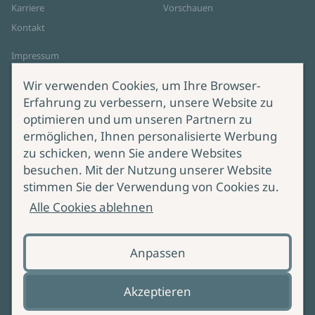
Karriere
Vorschauen
Kontakt
Impressum
Datenschutz
Wir verwenden Cookies, um Ihre Browser-
Cookie-Einstellungen
Erfahrung zu verbessern, unsere Website zu
AGB Online Shop
optimieren und um unseren Partnern zu
ermöglichen, Ihnen personalisierte Werbung
Service
Produktsicherheit
zu schicken, wenn Sie andere Websites
besuchen. Mit der Nutzung unserer Website
Lieferung & Versand
Bei Fragen zur Produktsicherheit
stimmen Sie der Verwendung von Cookies zu.
wenden Sie sich bitte an
Manuskripteinreichung
Alle Cookies ablehnen
produktsicherheit@ullstein.de
Barrierefreiheit
Anpassen
Zahlungsoptionen
Vertrag widerrufen
Akzeptieren