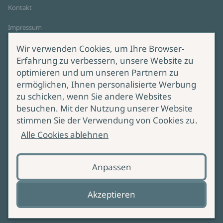
Kontakt
Impressum
Datenschutz
Wir verwenden Cookies, um Ihre Browser-
Cookie-Einstellungen
Erfahrung zu verbessern, unsere Website zu
AGB Online Shop
optimieren und um unseren Partnern zu
ermöglichen, Ihnen personalisierte Werbung
Service
Produktsicherheit
zu schicken, wenn Sie andere Websites
besuchen. Mit der Nutzung unserer Website
Lieferung & Versand
Bei Fragen zur Produktsicherheit
stimmen Sie der Verwendung von Cookies zu.
wenden Sie sich bitte an
Manuskripteinreichung
Alle Cookies ablehnen
produktsicherheit@ullstein.de
Barrierefreiheit
Anpassen
Zahlungsoptionen
Vertrag widerrufen
Akzeptieren