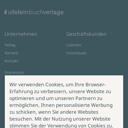
Unternehmen
Geschäftskunden
Verlag
Lizenzen
Karriere
Vorschauen
Kontakt
Impressum
Datenschutz
Wir verwenden Cookies, um Ihre Browser-
Cookie-Einstellungen
Erfahrung zu verbessern, unsere Website zu
AGB Online Shop
optimieren und um unseren Partnern zu
ermöglichen, Ihnen personalisierte Werbung
Service
Produktsicherheit
zu schicken, wenn Sie andere Websites
besuchen. Mit der Nutzung unserer Website
Lieferung & Versand
Bei Fragen zur Produktsicherheit
stimmen Sie der Verwendung von Cookies zu.