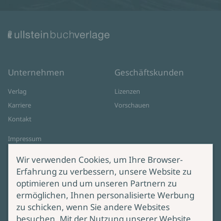
Unternehmen
Geschäftskunden
Verlag
Lizenzen
Karriere
Vorschauen
Kontakt
Impressum
Datenschutz
Wir verwenden Cookies, um Ihre Browser-
Cookie-Einstellungen
Erfahrung zu verbessern, unsere Website zu
AGB Online Shop
optimieren und um unseren Partnern zu
ermöglichen, Ihnen personalisierte Werbung
Service
Produktsicherheit
zu schicken, wenn Sie andere Websites
besuchen. Mit der Nutzung unserer Website