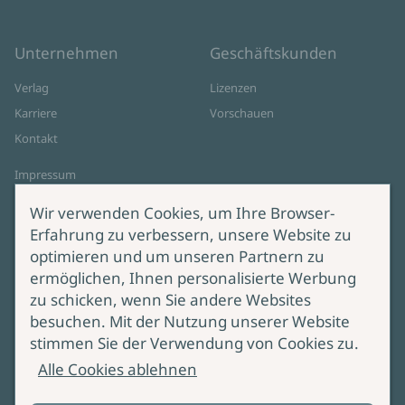
Unternehmen
Geschäftskunden
Verlag
Lizenzen
Karriere
Vorschauen
Kontakt
Impressum
Datenschutz
Wir verwenden Cookies, um Ihre Browser-
Cookie-Einstellungen
Erfahrung zu verbessern, unsere Website zu
AGB Online Shop
optimieren und um unseren Partnern zu
ermöglichen, Ihnen personalisierte Werbung
Service
Produktsicherheit
zu schicken, wenn Sie andere Websites
besuchen. Mit der Nutzung unserer Website
Lieferung & Versand
Bei Fragen zur Produktsicherheit
stimmen Sie der Verwendung von Cookies zu.
wenden Sie sich bitte an
Manuskripteinreichung
Alle Cookies ablehnen
produktsicherheit@ullstein.de
Barrierefreiheit