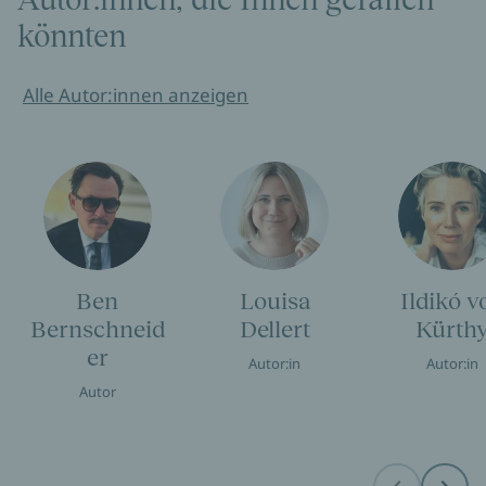
könnten
Alle Autor:innen anzeigen
Ben
Louisa
Ildikó v
Bernschneid
Dellert
Kürth
er
Autor:in
Autor:in
Autor