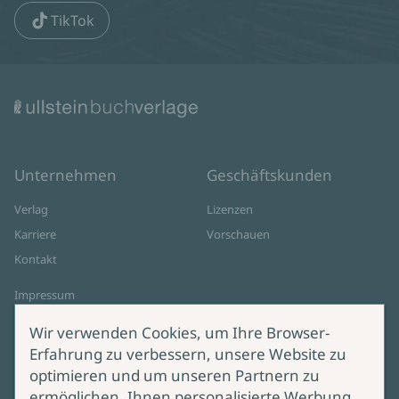
TikTok
Unternehmen
Geschäftskunden
Verlag
Lizenzen
Karriere
Vorschauen
Kontakt
Impressum
Datenschutz
Wir verwenden Cookies, um Ihre Browser-
Cookie-Einstellungen
Erfahrung zu verbessern, unsere Website zu
AGB Online Shop
optimieren und um unseren Partnern zu
ermöglichen, Ihnen personalisierte Werbung