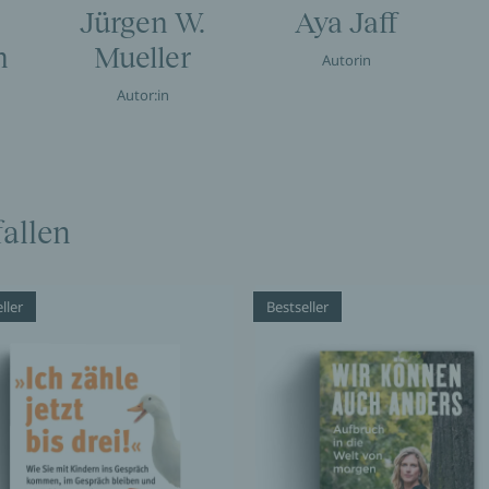
Jürgen W.
Aya Jaff
n
Mueller
Autorin
Autor:in
allen
ller
Bestseller