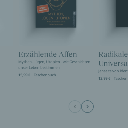
Erzählende Affen
Radikale
Mythen, Lügen, Utopien - wie Geschichten
Universa
unser Leben bestimmen
Jenseits von Ident
15,99 €
Taschenbuch
13,99 €
Taschen
Before
Next