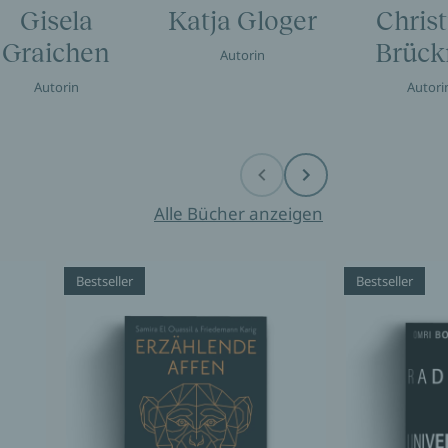
Gisela
Katja Gloger
Christ
Graichen
Brück
Autorin
Autorin
Autori
Before
Next
Alle Bücher anzeigen
Bestseller
Bestseller