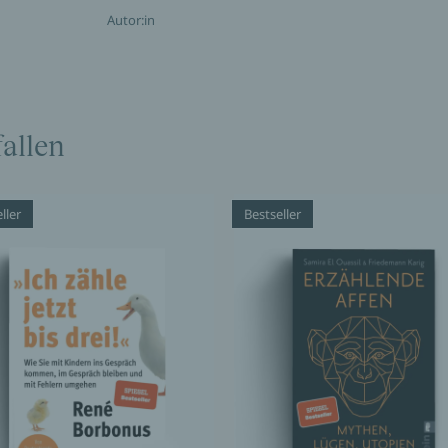
Autor:in
allen
ller
Bestseller