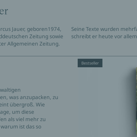
er
rcus Jauer, geboren1974,
ichnet. Als freier Autor
Süddeutschen Zeitung sowie
schreibt er heute vor allem
ter Allgemeinen Zeitung.
Bestseller
ewaltigen
sen, was anzupacken, zu
eint übergroß. Wie
rage, um diese
n als viel mehr zu
d warum ist das so