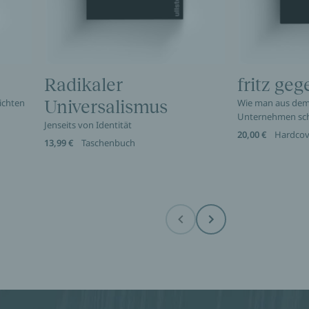
Radikaler
fritz geg
ichten
Universalismus
Wie man aus dem 
Unternehmen schaf
Jenseits von Identität
20,00 €
Hardcov
13,99 €
Taschenbuch
Before
Next