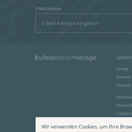
E-Mail Adresse
Unte
Verlag
Karriere
Kontakt
Impres
Datensc
Cookie-E
AGB Onl
Wir verwenden Cookies, um Ihre Brow