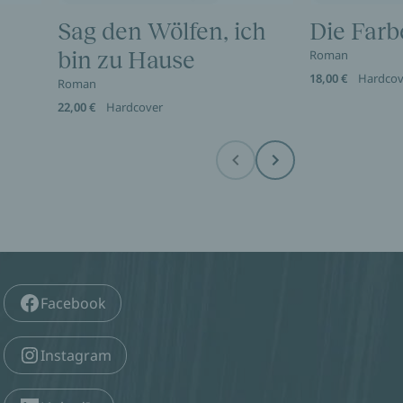
Sag den Wölfen, ich
Die Farb
bin zu Hause
Roman
18,00 €
Hardcov
Roman
22,00 €
Hardcover
Before
Next
Facebook
Instagram