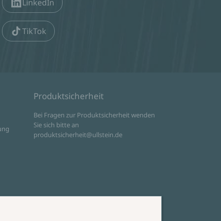
LinkedIn
TikTok
Produktsicherheit
d
Bei Fragen zur Produktsicherheit wenden
Sie sich bitte an
ung
produktsicherheit@ullstein.de