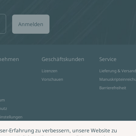
Anmelden
rnehmen
Geschäftskunden
Service
Lizenzen
Lieferung & Versan
Vorschauen
Manuskripteinreich
Barrierefreiheit
sum
hutz
instellungen
ine Shop
ser-Erfahrung zu verbessern, unsere Website zu