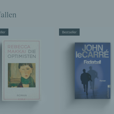
allen
ller
Bestseller