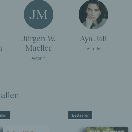
JM
Jürgen W.
Aya Jaff
n
Mueller
Autorin
Autor:in
allen
ller
Bestseller