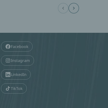
Before
Next
Facebook
Instagram
LinkedIn
TikTok