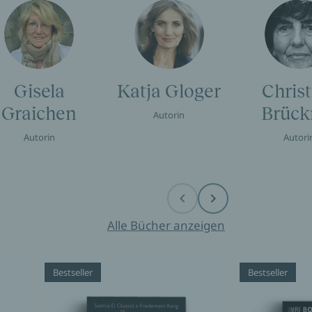
Gisela
Katja Gloger
Christ
Graichen
Brück
Autorin
Autorin
Autori
Before
Next
Alle Bücher anzeigen
Bestseller
Bestseller