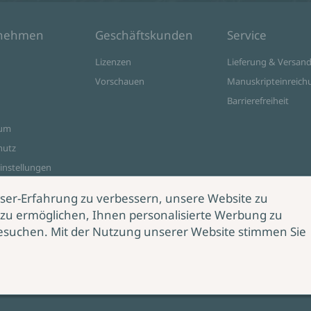
rnehmen
Geschäftskunden
Service
Lizenzen
Lieferung & Versan
Vorschauen
Manuskripteinreich
Barrierefreiheit
sum
hutz
instellungen
ine Shop
ser-Erfahrung zu verbessern, unsere Website zu
zu ermöglichen, Ihnen personalisierte Werbung zu
esuchen. Mit der Nutzung unserer Website stimmen Sie
rag
rrufen