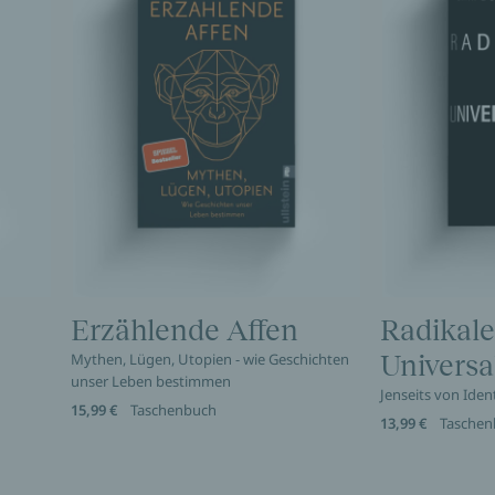
Erzählende Affen
Radikale
Mythen, Lügen, Utopien - wie Geschichten
Universa
unser Leben bestimmen
Jenseits von Ident
15,99 €
Taschenbuch
13,99 €
Taschen