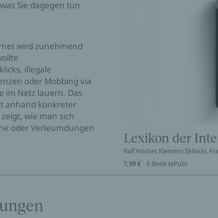
 was Sie dagegen tun
ternet wird zunehmend
ollte
icks, illegale
enzen oder Mobbing via
ie im Netz lauern. Das
ht anhand konkreter
 zeigt, wie man sich
che oder Verleumdungen
Lexikon der Inte
Ralf Höcker, Klemens Skibicki, 
7,99 €
E-Book (ePub)
tungen