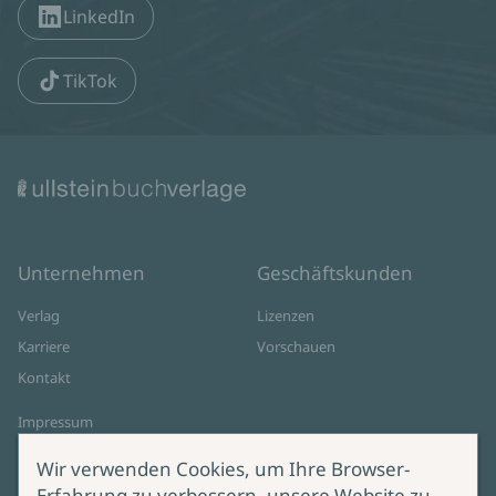
LinkedIn
TikTok
Unternehmen
Geschäftskunden
Verlag
Lizenzen
Karriere
Vorschauen
Kontakt
Impressum
Datenschutz
Wir verwenden Cookies, um Ihre Browser-
Cookie-Einstellungen
Erfahrung zu verbessern, unsere Website zu