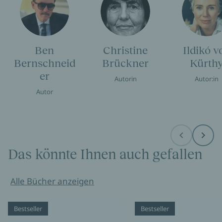
Ben
Christine
Ildikó v
Bernschneid
Brückner
Kürth
er
Autorin
Autor:in
Autor
Before
Next
Das könnte Ihnen auch gefallen
Alle Bücher anzeigen
Bestseller
Bestseller