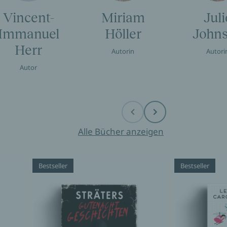
Vincent-
Miriam
Juli
Immanuel
Höller
John
Herr
Autorin
Autori
Autor
Before
Next
Alle Bücher anzeigen
Bestseller
Bestseller