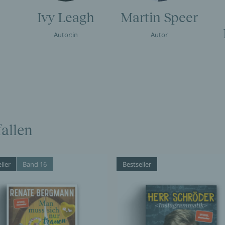
Ivy Leagh
Martin Speer
Autor:in
Autor
allen
ller
Band 16
Bestseller