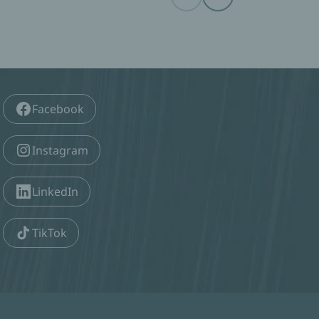
Before
Next
Facebook
Instagram
LinkedIn
TikTok