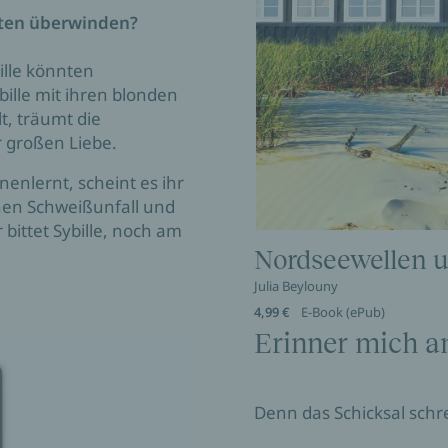
iten überwinden?
lle könnten
bille mit ihren blonden
t, träumt die
 großen Liebe.
enlernt, scheint es ihr
inen Schweißunfall und
 bittet Sybille, noch am
Nordseewellen u
Julia Beylouny
4,99 €
E-Book (ePub)
Erinner mich a
Denn das Schicksal schre