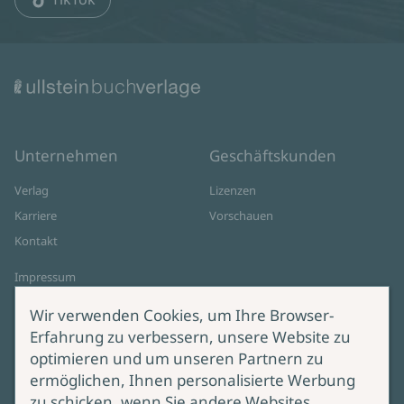
Unternehmen
Geschäftskunden
Verlag
Lizenzen
Karriere
Vorschauen
Kontakt
Impressum
Datenschutz
Wir verwenden Cookies, um Ihre Browser-
Cookie-Einstellungen
Erfahrung zu verbessern, unsere Website zu
AGB Online Shop
optimieren und um unseren Partnern zu
ermöglichen, Ihnen personalisierte Werbung
Service
Produktsicherheit
zu schicken, wenn Sie andere Websites