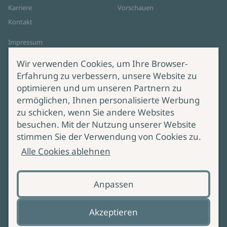
Karriere
Vorschauen
Kontakt
Impressum
Datenschutz
Wir verwenden Cookies, um Ihre Browser-
Cookie-Einstellungen
Erfahrung zu verbessern, unsere Website zu
AGB Online Shop
optimieren und um unseren Partnern zu
ermöglichen, Ihnen personalisierte Werbung
Service
Produktsicherheit
zu schicken, wenn Sie andere Websites
besuchen. Mit der Nutzung unserer Website
Lieferung & Versand
Bei Fragen zur Produktsicherheit
stimmen Sie der Verwendung von Cookies zu.
wenden Sie sich bitte an
Manuskripteinreichung
Alle Cookies ablehnen
produktsicherheit@ullstein.de
Barrierefreiheit
Anpassen
Zahlungsoptionen
Vertrag widerrufen
Akzeptieren