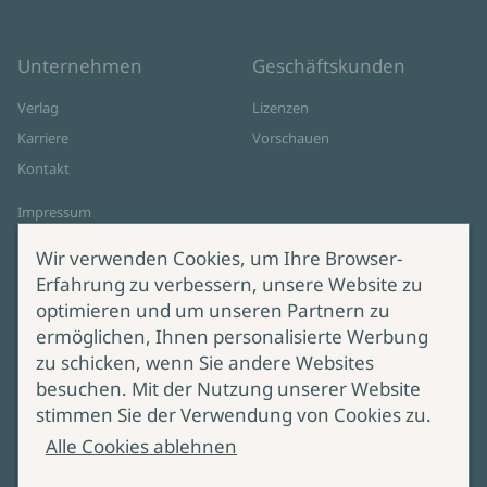
Unternehmen
Geschäftskunden
Verlag
Lizenzen
Karriere
Vorschauen
Kontakt
Impressum
Datenschutz
Wir verwenden Cookies, um Ihre Browser-
Cookie-Einstellungen
Erfahrung zu verbessern, unsere Website zu
AGB Online Shop
optimieren und um unseren Partnern zu
ermöglichen, Ihnen personalisierte Werbung
Service
Produktsicherheit
zu schicken, wenn Sie andere Websites
besuchen. Mit der Nutzung unserer Website
Lieferung & Versand
Bei Fragen zur Produktsicherheit
stimmen Sie der Verwendung von Cookies zu.
wenden Sie sich bitte an
Manuskripteinreichung
Alle Cookies ablehnen
produktsicherheit@ullstein.de
Barrierefreiheit