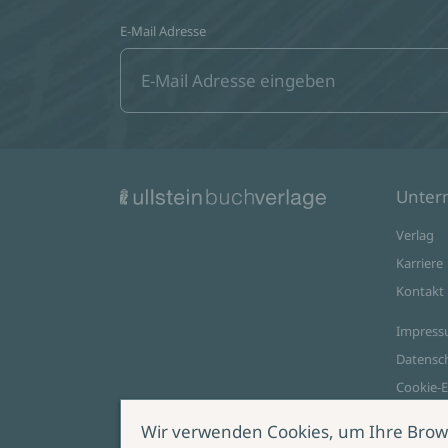
E-Mail Adresse
Unte
Verlag
Karriere
Kontakt
Impres
Datensc
Cookie-E
AGB Onl
Wir verwenden Cookies, um Ihre Brow