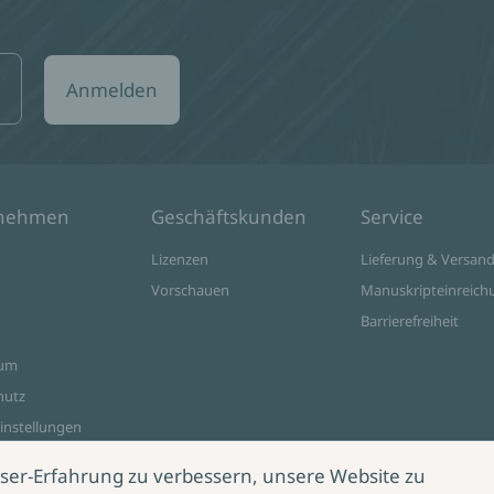
Anmelden
rnehmen
Geschäftskunden
Service
Lizenzen
Lieferung & Versan
Vorschauen
Manuskripteinreich
Barrierefreiheit
sum
hutz
instellungen
ine Shop
ser-Erfahrung zu verbessern, unsere Website zu