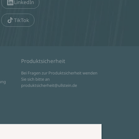
LinkedIn
TikTok
Produktsicherheit
d
Bei Fragen zur Produktsicherheit wenden
Sie sich bitte an
ung
produktsicherheit@ullstein.de