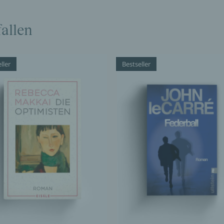
allen
ller
Bestseller