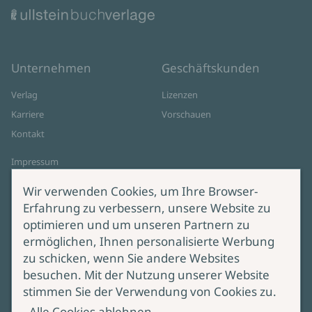
Unternehmen
Geschäftskunden
Verlag
Lizenzen
Karriere
Vorschauen
Kontakt
Impressum
Datenschutz
Wir verwenden Cookies, um Ihre Browser-
Cookie-Einstellungen
Erfahrung zu verbessern, unsere Website zu
AGB Online Shop
optimieren und um unseren Partnern zu
ermöglichen, Ihnen personalisierte Werbung
Service
Produktsicherheit
zu schicken, wenn Sie andere Websites
besuchen. Mit der Nutzung unserer Website
Lieferung & Versand
Bei Fragen zur Produktsicherheit
stimmen Sie der Verwendung von Cookies zu.
wenden Sie sich bitte an
Manuskripteinreichung
Alle Cookies ablehnen