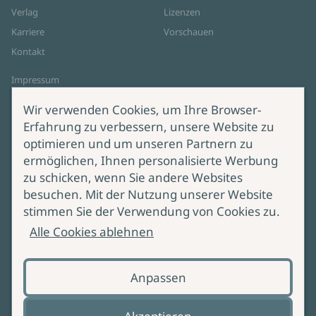
Verlag
Lizenzen
Karriere
Vorschauen
Kontakt
Impressum
Datenschutz
Wir verwenden Cookies, um Ihre Browser-
Cookie-Einstellungen
Erfahrung zu verbessern, unsere Website zu
AGB Online Shop
optimieren und um unseren Partnern zu
ermöglichen, Ihnen personalisierte Werbung
Service
Produktsicherheit
zu schicken, wenn Sie andere Websites
besuchen. Mit der Nutzung unserer Website
Lieferung & Versand
Bei Fragen zur Produktsicherheit
stimmen Sie der Verwendung von Cookies zu.
wenden Sie sich bitte an
Manuskripteinreichung
Alle Cookies ablehnen
produktsicherheit@ullstein.de
Barrierefreiheit
Anpassen
Zahlungsoptionen
Vertrag widerrufen