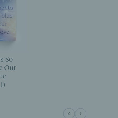
s So
e Our
lue
1)
Before
Next