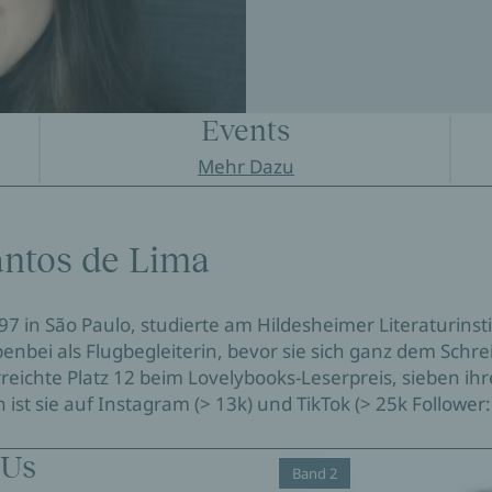
Events
Mehr Dazu
antos de Lima
7 in São Paulo, studierte am Hildesheimer Literaturinst
enbei als Flugbegleiterin, bevor sie sich ganz dem Schr
ichte Platz 12 beim Lovelybooks-Leserpreis, sieben ihre
n ist sie auf Instagram (> 13k) und TikTok (> 25k Follower
 Us
Band 2