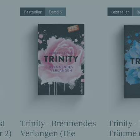
Bestseller
Band 5
Bestseller
B
st
Trinity - Brennendes
Trinity -
 2)
Verlangen (Die
Träume (