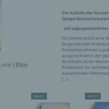
Der Auftakt der herzze
Spiegel
-Bestsellerautor
- mit außergewöhnlicher 
Für Emmie bricht eine W
langersehnten Praktiku
Produktionsfirmen Londo
ausgerechnet in der glei
Strohhalm ist ein klein
Love (Blue
Professorin ihr vermittel
aussehenden Filmemach
[...]
Band 2
Band 1