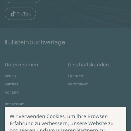
TikTok
Unternehmen
Geschäftskunden
Verlag
Lizenzen
Karriere
Vorschauen
Kontakt
Impressum
Datenschutz
Wir verwenden Cookies, um Ihre Browser-
Cookie-Einstellungen
Erfahrung zu verbessern, unsere Website zu
AGB Online Shop
optimieren und um unseren Partnern zu