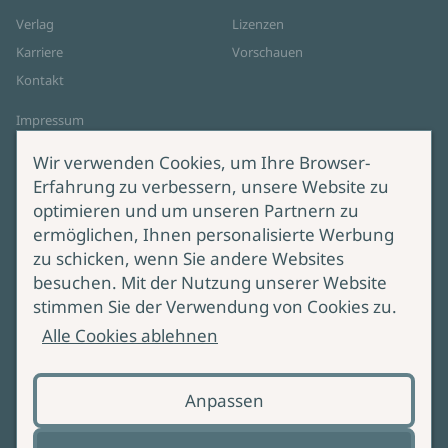
Verlag
Lizenzen
Karriere
Vorschauen
Kontakt
Impressum
Datenschutz
Wir verwenden Cookies, um Ihre Browser-
Cookie-Einstellungen
Erfahrung zu verbessern, unsere Website zu
AGB Online Shop
optimieren und um unseren Partnern zu
ermöglichen, Ihnen personalisierte Werbung
Service
Produktsicherheit
zu schicken, wenn Sie andere Websites
besuchen. Mit der Nutzung unserer Website
Lieferung & Versand
Bei Fragen zur Produktsicherheit
stimmen Sie der Verwendung von Cookies zu.
wenden Sie sich bitte an
Manuskripteinreichung
Alle Cookies ablehnen
produktsicherheit@ullstein.de
Barrierefreiheit
Anpassen
Zahlungsoptionen
Vertrag widerrufen