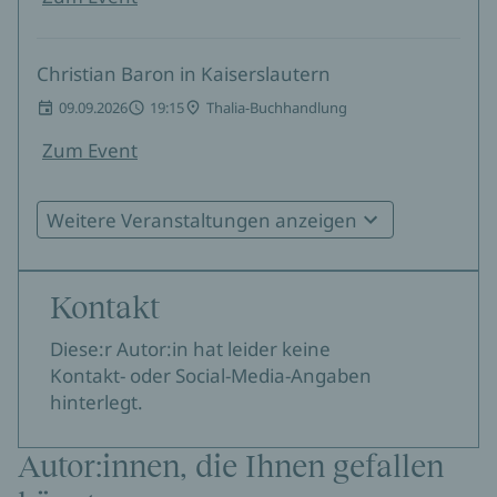
Christian Baron in Kaiserslautern
09.09.2026
19:15
Thalia-Buchhandlung
Zum Event
Weitere Veranstaltungen anzeigen
Christian Baron in Heidelberg
21.10.2026
19:00
Forum am Park
Kontakt
Zum Event
Diese:r Autor:in hat leider keine
Kontakt- oder Social-Media-Angaben
Christian Baron in Kaiserslautern: Die
hinterlegt.
Kaiserslautern-Trilogie
25.11.2026
19:30
Friedenskapelle
Autor:innen, die Ihnen gefallen
Zum Event