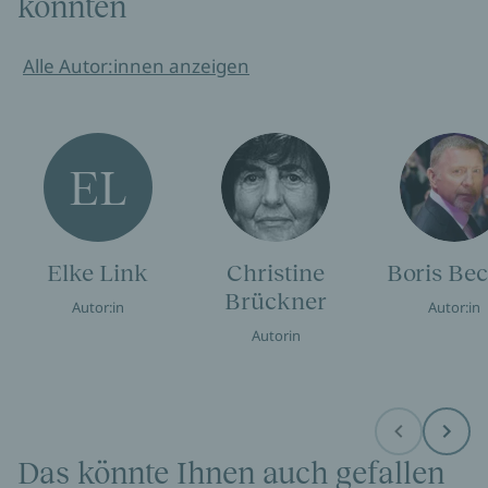
könnten
Alle Autor:innen anzeigen
EL
Elke Link
Christine
Boris Be
Brückner
Autor:in
Autor:in
Autorin
Before
Next
Das könnte Ihnen auch gefallen