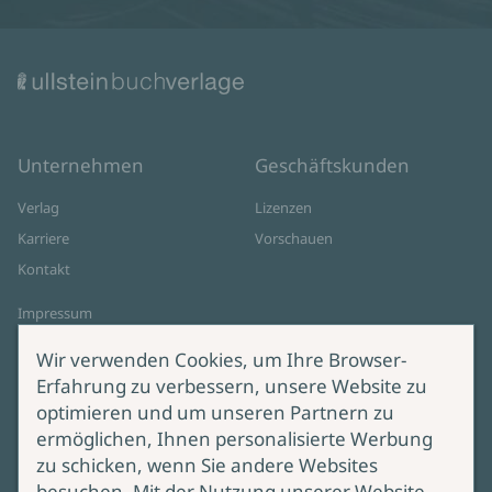
Unternehmen
Geschäftskunden
Verlag
Lizenzen
Karriere
Vorschauen
Kontakt
Impressum
Datenschutz
Wir verwenden Cookies, um Ihre Browser-
Cookie-Einstellungen
Erfahrung zu verbessern, unsere Website zu
AGB Online Shop
optimieren und um unseren Partnern zu
ermöglichen, Ihnen personalisierte Werbung
Service
Produktsicherheit
zu schicken, wenn Sie andere Websites
besuchen. Mit der Nutzung unserer Website