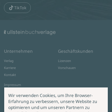
TikTok
Unternehmen
Geschäftskunden
Verlag
Lizenzen
Karriere
Vorschauen
Kontakt
Impressum
Datenschutz
Wir verwenden Cookies, um Ihre Browser-
Cookie-Einstellungen
Erfahrung zu verbessern, unsere Website zu
AGB Online Shop
optimieren und um unseren Partnern zu