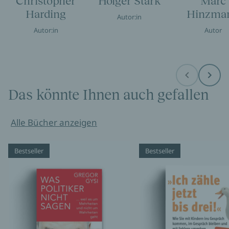
Christopher
Holger Stark
Marc
Harding
Hinzma
Autor:in
Autor:in
Autor
Before
Next
Das könnte Ihnen auch gefallen
Alle Bücher anzeigen
Bestseller
Bestseller