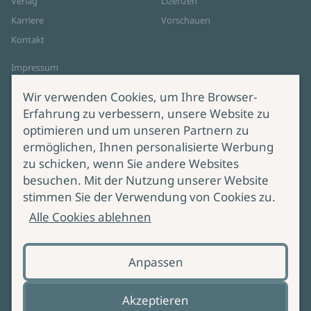
Verlag
Lizenzen
Karriere
Vorschauen
Kontakt
Impressum
Datenschutz
Wir verwenden Cookies, um Ihre Browser-
Cookie-Einstellungen
Erfahrung zu verbessern, unsere Website zu
AGB Online Shop
optimieren und um unseren Partnern zu
ermöglichen, Ihnen personalisierte Werbung
Service
Produktsicherheit
zu schicken, wenn Sie andere Websites
besuchen. Mit der Nutzung unserer Website
Lieferung & Versand
Bei Fragen zur Produktsicherheit
stimmen Sie der Verwendung von Cookies zu.
wenden Sie sich bitte an
Manuskripteinreichung
Alle Cookies ablehnen
produktsicherheit@ullstein.de
Barrierefreiheit
Anpassen
Zahlungsoptionen
Vertrag widerrufen
Akzeptieren