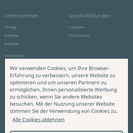
Unternehmen
Geschäftskunden
Verlag
Lizenzen
Karriere
Vorschauen
Kontakt
Impressum
Datenschutz
Wir verwenden Cookies, um Ihre Browser-
Cookie-Einstellungen
Erfahrung zu verbessern, unsere Website zu
AGB Online Shop
optimieren und um unseren Partnern zu
ermöglichen, Ihnen personalisierte Werbung
Service
Produktsicherheit
zu schicken, wenn Sie andere Websites
besuchen. Mit der Nutzung unserer Website
Lieferung & Versand
Bei Fragen zur Produktsicherheit
stimmen Sie der Verwendung von Cookies zu.
wenden Sie sich bitte an
Manuskripteinreichung
Alle Cookies ablehnen
produktsicherheit@ullstein.de
Barrierefreiheit