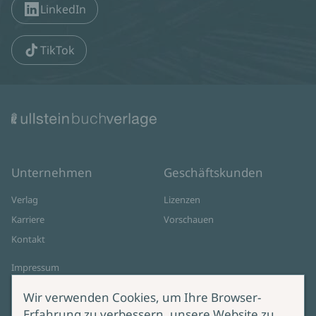
LinkedIn
TikTok
Unternehmen
Geschäftskunden
Verlag
Lizenzen
Karriere
Vorschauen
Kontakt
Impressum
Datenschutz
Wir verwenden Cookies, um Ihre Browser-
Cookie-Einstellungen
Erfahrung zu verbessern, unsere Website zu