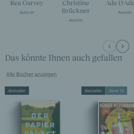
Rea Garvey
Christine
Ada D'Ad
Brückner
Autor:in
Autorin
Autorin
Before
Next
Das könnte Ihnen auch gefallen
Alle Bücher anzeigen
Bestseller
Bestseller
Band 16