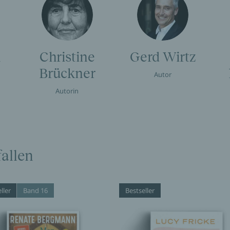
h
Christine
Gerd Wirtz
Brückner
Autor
Autorin
allen
ller
Band 16
Bestseller