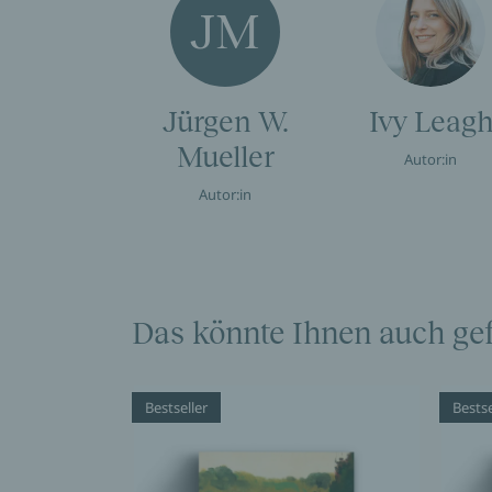
JM
Jürgen W.
Ivy Leag
Mueller
Autor:in
Autor:in
Das könnte Ihnen auch gef
Bestseller
Bestse