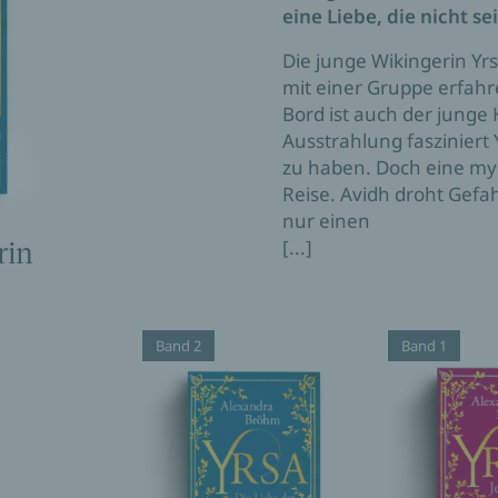
eine Liebe, die nicht se
Die junge Wikingerin Yrs
mit einer Gruppe erfahr
Bord ist auch der junge 
Ausstrahlung fasziniert Y
zu haben. Doch eine my
Reise. Avidh droht Gefah
nur einen
[...]
rin
Band 2
Band 1