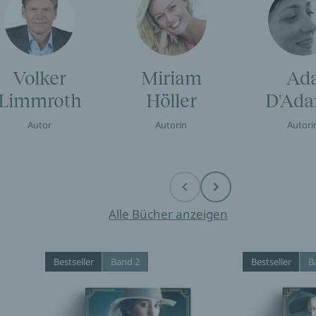
Volker
Miriam
Ad
Limmroth
Höller
D'Ad
Autor
Autorin
Autori
Before
Next
Alle Bücher anzeigen
Bestseller
Band 2
Bestseller
B