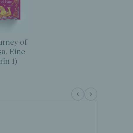
urney of
sa. Eine
in 1)
Before
Next