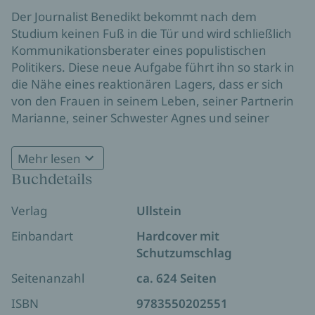
Der Journalist Benedikt bekommt nach dem
Studium keinen Fuß in die Tür und wird schließlich
Kommunikationsberater eines populistischen
Politikers. Diese neue Aufgabe führt ihn so stark in
die Nähe eines reaktionären Lagers, dass er sich
von den Frauen in seinem Leben, seiner Partnerin
Marianne, seiner Schwester Agnes und seiner
Mutter Edith, fragen lassen muss, wo er eigentlich
steht. Was treibt ausgerechnet ihn, Sohn liberaler
Mehr lesen
und antiautoritärer Erziehung, dorthin, und was hat
Buchdetails
das mit der unbewältigten Trauer und Verleugnung
der Wirklichkeit zu tun, Familienmustern, die seit
Verlag
Ullstein
Jahrzehnten totgeschwiegen werden?
Die Antwort darauf führt nach Herzach, den Ort im
Einbandart
Hardcover mit
Bayerischen, wo Benedikt die Sommerferien seiner
Schutzumschlag
Kindheit verbracht hat, und zu der Fischerei, die seit
Generationen in Familienbesitz ist – und wo jetzt
Seitenanzahl
ca. 624 Seiten
alles den Bach hinuntergeht. In welche Fußstapfen
ISBN
9783550202551
wird er treten, wo doch alles wiederkehrt, nur in