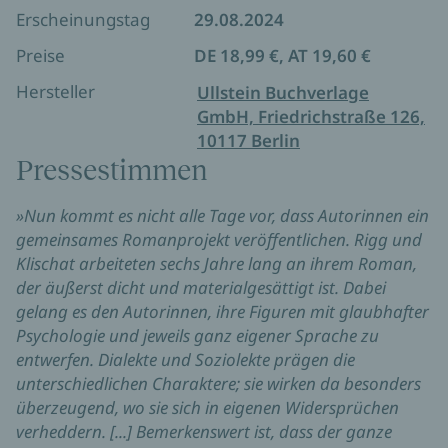
anderer Gestalt – von Ewigkeit zu Ewigkeit, wie seine
Erscheinungstag
29.08.2024
Großmutter sagen würde?
Preise
DE 18,99 €, AT 19,60 €
Hersteller
Ullstein Buchverlage
GmbH, Friedrichstraße 126,
10117 Berlin
Pressestimmen
»Nun kommt es nicht alle Tage vor, dass Autorinnen ein
gemeinsames Romanprojekt veröffentlichen. Rigg und
Klischat arbeiteten sechs Jahre lang an ihrem Roman,
der äußerst dicht und materialgesättigt ist. Dabei
gelang es den Autorinnen, ihre Figuren mit glaubhafter
Psychologie und jeweils ganz eigener Sprache zu
entwerfen. Dialekte und Soziolekte prägen die
unterschiedlichen Charaktere; sie wirken da besonders
überzeugend, wo sie sich in eigenen Widersprüchen
verheddern. [...] Bemerkenswert ist, dass der ganze