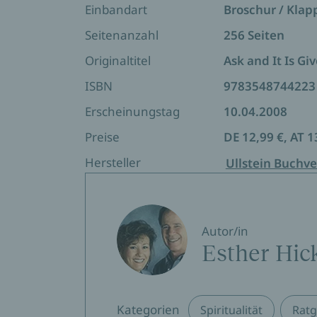
Einbandart
Broschur / Kla
Seitenanzahl
256 Seiten
Originaltitel
Ask and It Is Giv
ISBN
9783548744223
Erscheinungstag
10.04.2008
Preise
DE 12,99 €, AT 1
Hersteller
Ullstein Buchve
Autor/in
Esther Hic
Kategorien
Spiritualität
Ratg