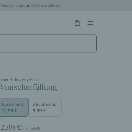
b Deutschlands ab 9,00€ Bestellwert
Hidden Text
Hidden Text
sther Hicks, Jerry Hicks
Wunscherfüllung
Taschenbuch
E-Book (ePub)
12,99 €
9,99 €
12,99 €
inkl. MwSt.