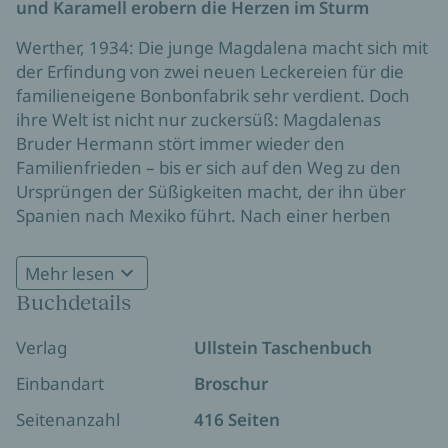
und Karamell erobern die Herzen im Sturm
Werther, 1934: Die junge Magdalena macht sich mit
der Erfindung von zwei neuen Leckereien für die
familieneigene Bonbonfabrik sehr verdient. Doch
ihre Welt ist nicht nur zuckersüß: Magdalenas
Bruder Hermann stört immer wieder den
Familienfrieden – bis er sich auf den Weg zu den
Ursprüngen der Süßigkeiten macht, der ihn über
Spanien nach Mexiko führt. Nach einer herben
Enttäuschung mit ihrem Schwarm Martin beschließt
Magdalena, ihren Bruder ein Stück zu begleiten.
Mehr lesen
Zusammen entdecken die beiden viele
Buchdetails
faszinierende Köstlichkeiten und ihre
Geschwisterliebe zueinander. Gestärkt kehrt
Verlag
Ullstein Taschenbuch
Magdalena heim und versöhnt sich mit Martin. In
ihrer Liebe finden die beiden viel Kraft für die
Einbandart
Broschur
kommenden schweren Zeiten …
Seitenanzahl
416 Seiten