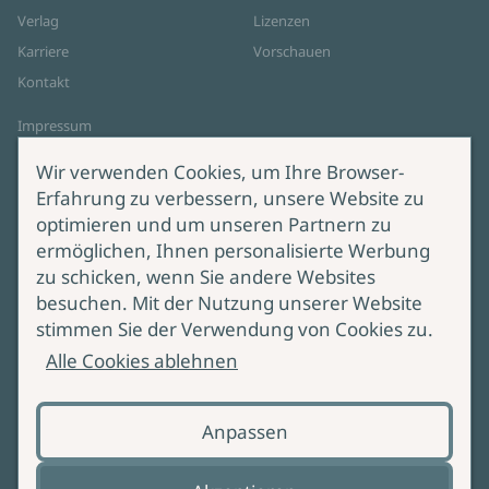
Verlag
Lizenzen
Karriere
Vorschauen
Kontakt
Impressum
Datenschutz
Wir verwenden Cookies, um Ihre Browser-
Cookie-Einstellungen
Erfahrung zu verbessern, unsere Website zu
AGB Online Shop
optimieren und um unseren Partnern zu
ermöglichen, Ihnen personalisierte Werbung
Service
Produktsicherheit
zu schicken, wenn Sie andere Websites
besuchen. Mit der Nutzung unserer Website
Lieferung & Versand
Bei Fragen zur Produktsicherheit
stimmen Sie der Verwendung von Cookies zu.
wenden Sie sich bitte an
Manuskripteinreichung
Alle Cookies ablehnen
produktsicherheit@ullstein.de
Barrierefreiheit
Anpassen
Zahlungsoptionen
Vertrag widerrufen