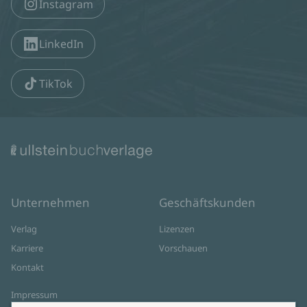
Instagram
LinkedIn
TikTok
Unternehmen
Geschäftskunden
Verlag
Lizenzen
Karriere
Vorschauen
Kontakt
Impressum