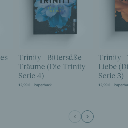
des
Trinity - Bittersüße
Trinity -
Träume (Die Trinity-
Liebe (Di
Serie 4)
Serie 3)
12,99 €
Paperback
12,99 €
Paperba
Before
Next