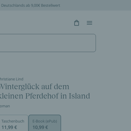
b Deutschlands ab 9,00€ Bestellwert
Hidden Text
Hidden Text
hristiane Lind
Winterglück auf dem
kleinen Pferdehof in Island
oman
Taschenbuch
E-Book (ePub)
11,99 €
10,99 €