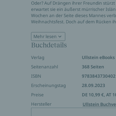
Oder? Auf Drängen ihrer Freundin stürzt 
erwartet sie ein äußerst mürrischer Islä
Wochen an der Seite dieses Mannes verbr
Weihnachtsfest. Doch auf dem Rücken ihr
atemberaubenden Polarlichtern endlich wi
auch an die Liebe?
Mehr lesen
Buchdetails
Verlag
Ullstein eBooks
Seitenanzahl
368 Seiten
ISBN
9783843730402
Erscheinungstag
28.09.2023
Preise
DE 10,99 €, AT 1
Hersteller
Ullstein Buchve