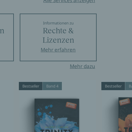
Alle Services anzeigen
Informationen zu
en
Rechte &
Lizenzen
Mehr erfahren
Mehr dazu
Bestseller
Band 4
Bestseller
B