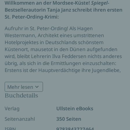
Willkommen an der Mordsee-Küste!
Spiegel
-
Bestsellerautorin Tanja Janz schreibt ihren ersten
St. Peter-Ording-Krimi:
Aufruhr in St. Peter-Ording! Als Hagen
Westermann, Architekt eines umstrittenen
Hotelprojektes in Deutschlands schönstem
Küstenort, mausetot in den Dünen aufgefunden
wird, bleibt Lehrerin Ilva Feddersen nichts anderes
übrig, als sich in die Ermittlungen einzuschalten:
Erstens ist der Hauptverdächtige ihre Jugendliebe,
und zweitens kann sie schlecht ihren trotteligen
Polizistenbruder mit dem größten Skandal der
Mehr lesen
Saison allein lassen. Warum ist der Tote in ein
Buchdetails
Protestbanner gewickelt? Kommt der Mörder aus
der Umweltschutzszene? Mit ihren Kollegen macht
Verlag
Ullstein eBooks
Ilva sich auf Mörderjagd – und steckt bald tiefer im
Watt, als gut für sie ist …
Seitenanzahl
350 Seiten
ISBN
9783843727464