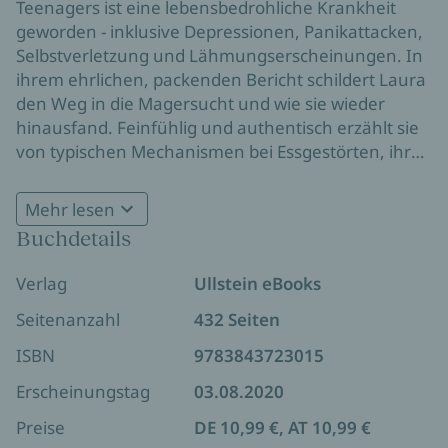
Teenagers ist eine lebensbedrohliche Krankheit
geworden - inklusive Depressionen, Panikattacken,
Selbstverletzung und Lähmungserscheinungen. In
ihrem ehrlichen, packenden Bericht schildert Laura
den Weg in die Magersucht und wie sie wieder
hinausfand. Feinfühlig und authentisch erzählt sie
von typischen Mechanismen bei Essgestörten, ihrer
psychischen Verfassung und der Belastung ihrer
Familie. Die drastische Wahrheit über Anorexia
Mehr lesen
nervosa - und ein Kompass für Betroffene und
Buchdetails
Angehörige, damit sie die Kraft finden, die
lebensrettenden Schritte zu gehen.
Verlag
Ullstein eBooks
Seitenanzahl
432 Seiten
ISBN
9783843723015
Erscheinungstag
03.08.2020
Preise
DE 10,99 €, AT 10,99 €