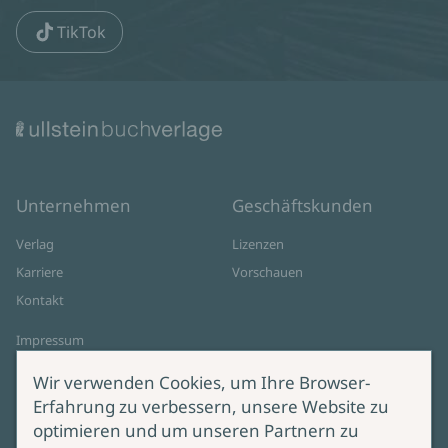
TikTok
Unternehmen
Geschäftskunden
Verlag
Lizenzen
Karriere
Vorschauen
Kontakt
Impressum
Datenschutz
Wir verwenden Cookies, um Ihre Browser-
Cookie-Einstellungen
Erfahrung zu verbessern, unsere Website zu
AGB Online Shop
optimieren und um unseren Partnern zu