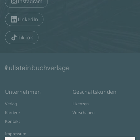
Instagram
LinkedIn
TikTok
Unternehmen
Geschäftskunden
Verlag
Lizenzen
Karriere
Vorschauen
Kontakt
Impressum