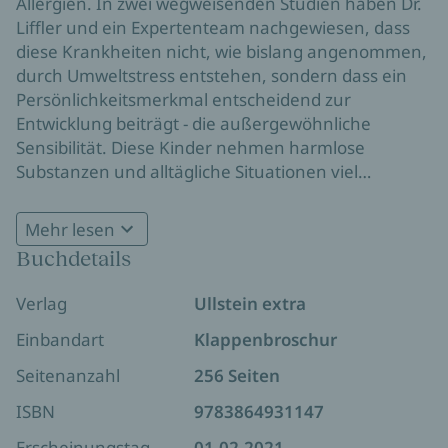
Allergien. In zwei wegweisenden Studien haben Dr.
Liffler und ein Expertenteam nachgewiesen, dass
diese Krankheiten nicht, wie bislang angenommen,
durch Umweltstress entstehen, sondern dass ein
Persönlichkeitsmerkmal entscheidend zur
Entwicklung beiträgt - die außergewöhnliche
Sensibilität. Diese Kinder nehmen harmlose
Substanzen und alltägliche Situationen viel
intensiver wahr - auch die Sorgen und Ängste ihrer
Eltern. Obwohl die ihre Kinder über alles lieben,
Mehr lesen
verstärken sie damit unbewusst deren Sensibilität
Buchdetails
und damit deren Krankheit. Liffler entwickelte ein
erfolgreiches verhaltenstherapeutisch gestütztes,
Verlag
Ullstein extra
medizinisches Behandlungskonzept: Eltern lernen,
achtsamer mit sich umzugehen, und medizinisch
Einbandart
Klappenbroschur
eigenverantwortlich zu handeln. Dies führt selbst
Seitenanzahl
256 Seiten
bei schweren Krankheitsverläufen zu einem
geringeren Medikamentenbedarf und verbessert
ISBN
9783864931147
die Krankheitssymptome merklich.
Erscheinungstag
01.02.2021