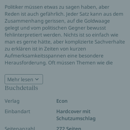
Politiker müssen etwas zu sagen haben, aber
Reden ist auch gefährlich. Jeder Satz kann aus dem
Zusammenhang gerissen, auf die Goldwaage
gelegt und vom politischen Gegner bewusst
fehlinterpretiert werden. Nichts ist so einfach wie
man es gerne hätte, aber komplizierte Sachverhalte
zu erklären ist in Zeiten von kurzen
Aufmerksamkeitsspannen eine besondere
Herausforderung. Oft müssen Themen wie die
Veräußerungserlösgewinnsteuer erst einmal
»übersetzt« werden, um auf ihre Relevanz für
Mehr lesen
Bürgerinnen und Bürger hinzuweisen und damit ihr
Buchdetails
Interesse zu wecken.
Wer in der Politik erfolgreich sein will, lernt früh das
Verlag
Econ
zu sagen, was die Wählerinnen und Wähler
vermeintlich hören wollen. Und das können auch
Einbandart
Hardcover mit
Halbwahrheiten sein.
Schutzumschlag
Seitenanzahl
272 Seiten