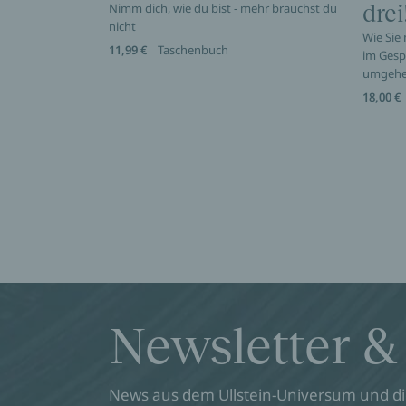
Nimm dich, wie du bist - mehr brauchst du
drei
nicht
Wie Sie
11,99 €
Taschenbuch
im Gesp
umgeh
18,00 €
Newsletter &
News aus dem Ullstein-Universum und die