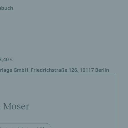
er gestalten können - denn ein gesunder Rhythmus
t Energie und hält jung.
enbuch
3,40 €
rlage GmbH, Friedrichstraße 126, 10117 Berlin
n Moser