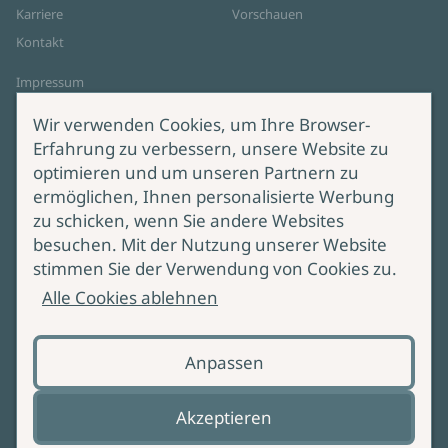
Karriere
Vorschauen
Kontakt
Impressum
Datenschutz
Wir verwenden Cookies, um Ihre Browser-
Cookie-Einstellungen
Erfahrung zu verbessern, unsere Website zu
AGB Online Shop
optimieren und um unseren Partnern zu
ermöglichen, Ihnen personalisierte Werbung
Service
Produktsicherheit
zu schicken, wenn Sie andere Websites
besuchen. Mit der Nutzung unserer Website
Lieferung & Versand
Bei Fragen zur Produktsicherheit
stimmen Sie der Verwendung von Cookies zu.
wenden Sie sich bitte an
Manuskripteinreichung
Alle Cookies ablehnen
produktsicherheit@ullstein.de
Barrierefreiheit
Anpassen
Zahlungsoptionen
Vertrag widerrufen
Akzeptieren