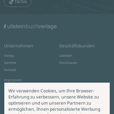
TikTok
Unternehmen
Geschäftskunden
Verlag
Lizenzen
Karriere
Vorschauen
Kontakt
Impressum
Datenschutz
Wir verwenden Cookies, um Ihre Browser-
Cookie-Einstellungen
Erfahrung zu verbessern, unsere Website zu
AGB Online Shop
optimieren und um unseren Partnern zu
ermöglichen, Ihnen personalisierte Werbung