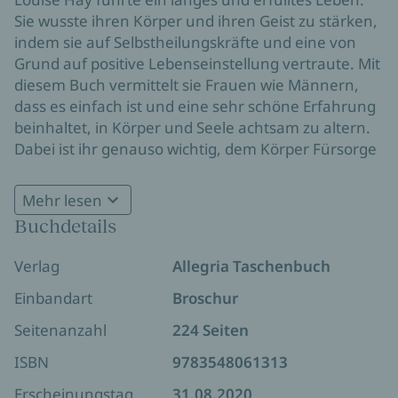
Sie wusste ihren Körper und ihren Geist zu stärken,
indem sie auf Selbstheilungskräfte und eine von
Grund auf positive Lebenseinstellung vertraute. Mit
diesem Buch vermittelt sie Frauen wie Männern,
dass es einfach ist und eine sehr schöne Erfahrung
beinhaltet, in Körper und Seele achtsam zu altern.
Dabei ist ihr genauso wichtig, dem Körper Fürsorge
zu schenken, wie „das innere Kind“ zu lieben und
die äußeren Lebensumstände zu bewusst zu
Mehr lesen
gestalten. Das Buch spiegelt eine neue Haltung in
Buchdetails
Die Essenz der Weisheit von Louise Hay für einen
einer Zeit, in der das dritte Drittel des Lebens so viel
gesunden und bewussten Prozess des
attraktiver und reicher an Möglichkeiten ist, als es
Verlag
Allegria Taschenbuch
Älterwerdens, in dem wir das Alter als großes Glück
das noch vor wenigen Jahrzehnten war.
erfahren dürfen.
Einbandart
Broschur
Seitenanzahl
224 Seiten
ISBN
9783548061313
Erscheinungstag
31.08.2020