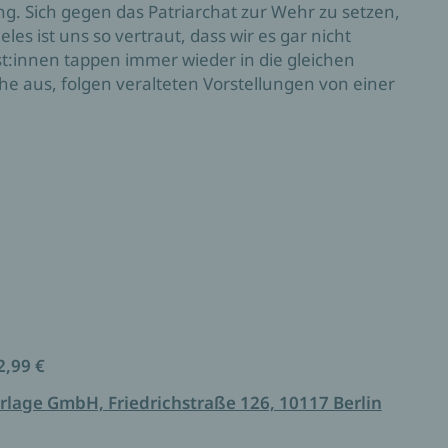
ng. Sich gegen das Patriarchat zur Wehr zu setzen,
eles ist uns so vertraut, dass wir es gar nicht
t:innen tappen immer wieder in die gleichen
he aus, folgen veralteten Vorstellungen von einer
onellen Rollenbildern. Oder wir passen uns
rukturen an, wenn wir im Beruf erfolgreich sein
 in diesem Buch von klugen Köpfen analysiert. Sie
e UNLEARN PATRIARCHY berichten von ihren
unft zerstört!«
Luisa Neubauer
Denkmustern nach. Sie zeigen, wie über alle
und Liebe über Arbeit bis hin zu Politik, Bildung
ungsmuster gebrochen werden können und ein
2,99 €
rlage GmbH, Friedrichstraße 126, 10117 Berlin