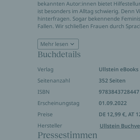
bekannten Autor:innen bietet Hilfestellu
ist besonders im Alltag schwierig. Denn Vi
hinterfragen. Sogar bekennende Feminis
Fallen. Wir schließen Frauen durch Sprac
glücklichen Kleinfamilie inklusive traditi
männergemachten und kapitalistischen St
Mehr lesen
»Große strukturelle Denkhindernisse werden
wollen. Die Beitragenden der Anthologi
Buchdetails
helfen zu verlernen, was Gegenwart und Zuk
Erfahrungen und spüren eigenen fatalen 
Gesellschaftsbereiche hinweg von Sprache 
Verlag
Ullstein eBooks
oder Identität die patriarchalen Handl
besseres Leben für alle möglich wird.
Seitenanzahl
352 Seiten
ISBN
9783843728447
Erscheinungstag
01.09.2022
Preise
DE 12,99 €, AT 1
Hersteller
Ullstein Buchve
Pressestimmen