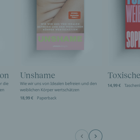
ion
Unshame
Toxische
r die
Wie wir uns von Idealen befreien und den
14,99 €
Taschen
nen
weiblichen Körper wertschätzen
18,99 €
Paperback
Before
Next