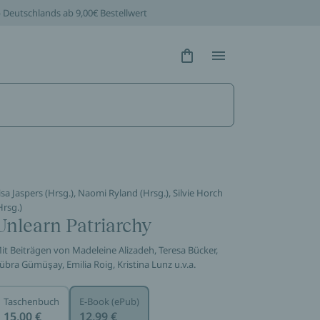
b Deutschlands ab 9,00€ Bestellwert
Hidden Text
Hidden Text
isa Jaspers (Hrsg.), Naomi Ryland (Hrsg.), Silvie Horch
Hrsg.)
Unlearn Patriarchy
it Beiträgen von Madeleine Alizadeh, Teresa Bücker,
übra Gümüşay, Emilia Roig, Kristina Lunz u.v.a.
Taschenbuch
E-Book (ePub)
15,00 €
12,99 €